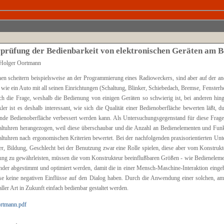
prüfung der Bedienbarkeit von elektronischen Geräten am Be
 Holger Oortmann
n scheitern beispielsweise an der Programmierung eines Radioweckers, sind aber auf der ande
wie ein Auto mit all seinen Einrichtungen (Schaltung, Blinker, Schiebedach, Bremse, Fenster
sich die Frage, weshalb die Bedienung von einigen Geräten so schwierig ist, bei anderen hin
ler ist es deshalb interessant, wie sich die Qualität einer Bedienoberfläche bewerten läßt, 
nde Bedienoberfläche verbessert werden kann. Als Untersuchungsgegenstand für diese Frage
altuhren herangezogen, weil diese überschaubar und die Anzahl an Bedienelementen und Funkt
altuhren nach ergonomischen Kriterien bewertet. Bei der nachfolgenden praxisorientierten Unter
er, Bildung, Geschlecht bei der Benutzung zwar eine Rolle spielen, diese aber vom Konstruk
ng zu gewährleisten, müssen die vom Konstrukteur beeinflußbaren Größen - wie Bedienelement
nder abgestimmt und optimiert werden, damit die in einer Mensch-Maschine-Interaktion einge
se keine negativen Einflüsse auf den Dialog haben. Durch die Anwendung einer solchen, am
aller Art in Zukunft einfach bedienbar gestaltet werden.
rtmann.pdf