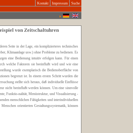
Kontakt
Impressum
Suche
ispiel von Zeitschaltuhren
ren Seite in der Lage, ein komplizierteres technisches
heber, Klimaanlage usw.) ohne Probleme zu bedienen. Es
gegen eine Bedienung intuitiv erfolgen kann. Für einen
durch welche Faktoren sie beeinflußt wird und wie eine
stellung wurde exemplarisch die Bedienoberfläche von
ionen begrenzt ist. In einem ersten Schritt wurden die
suchung stellte sich heraus, daß individuelle Einflüsse
teur nicht beeinflußt werden können. Um eine sinnvolle
e, Funktio-nalität, Menüstruktur, und Visualisierung -
henden menschlichen Fähigkeiten und interindividuellen
 Menschen orientierten Gestaltungssystematik, können