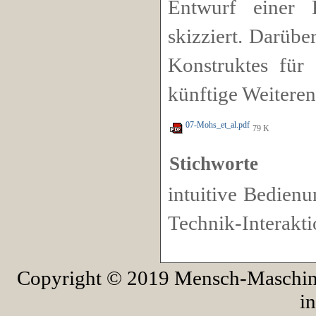
Entwurf einer De
skizziert. Darüb
Konstruktes für 
künftige Weiteren
07-Mohs_et_al.pdf
79 K
Stichworte
intuitive Bedienu
Technik-Interakti
Copyright © 2019 Mensch-Maschine-
in