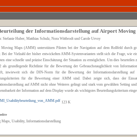
Beurteilung der Informationsdarstellung auf Airport Movi
: Stefanie Huber, Matthias Schulz, Nora Wittbrodt und Carole Urvoy
t Moving Maps (AMM) unterstützen Piloten bei der Navigation auf dem Rollfeld durch gra
. Bei der Vielzahl der bisher entwickelten AMM-Systemvarianten stellt sich die Frage, wie ein
ten eine schnelle und präzise Einschätzung der Situation zu ermöglichen. Um dies beurtei
 als grundlegende Richtlinie für die Bewertung der Gebrauchstauglichkeit von Information
üft, inwieweit sich die DIN-Norm für die Bewertung der Informationsdarstellung auf
ilungskriterien für die Bewertung einer AMM sind. Dabei zeigte sich, dass der Ei
tionsdarstellung auf AMM nicht ohne Weiteres gelingt und stark vom gewählten Setting und d
ennbarkeit der Information auf dem Display wurde als wichtigstes Beurteilungskriterium einges
MI_Usabilitybeurteilung_von_AMM.pdf
123 K
unkte
Maps, Usability, Informationsdarstellung