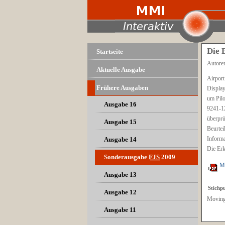
Die 
Startseite
Autoren
Aktuelle Ausgabe
Airpor
Frühere Ausgaben
Display
um Pilo
Ausgabe 16
9241-12
überpr
Ausgabe 15
Beurte
Informa
Ausgabe 14
Die Erk
Sonderausgabe
FJS
2009
M
Ausgabe 13
Stichp
Ausgabe 12
Moving 
Ausgabe 11